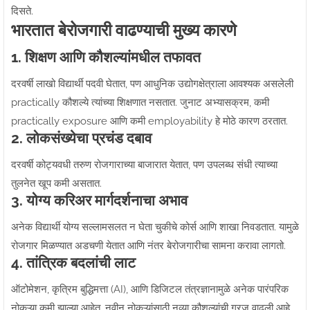
दिसते.
भारतात बेरोजगारी वाढण्याची मुख्य कारणे
1. शिक्षण आणि कौशल्यांमधील तफावत
दरवर्षी लाखो विद्यार्थी पदवी घेतात, पण आधुनिक उद्योगक्षेत्राला आवश्यक असलेली
practically कौशल्ये त्यांच्या शिक्षणात नसतात. जुनाट अभ्यासक्रम, कमी
practically exposure आणि कमी employability हे मोठे कारण ठरतात.
2. लोकसंख्येचा प्रचंड दबाव
दरवर्षी कोट्यवधी तरुण रोजगाराच्या बाजारात येतात, पण उपलब्ध संधी त्याच्या
तुलनेत खूप कमी असतात.
3. योग्य करिअर मार्गदर्शनाचा अभाव
अनेक विद्यार्थी योग्य सल्लामसलत न घेता चुकीचे कोर्स आणि शाखा निवडतात. यामुळे
रोजगार मिळण्यात अडचणी येतात आणि नंतर बेरोजगारीचा सामना करावा लागतो.
4. तांत्रिक बदलांची लाट
ऑटोमेशन, कृत्रिम बुद्धिमत्ता (AI), आणि डिजिटल तंत्रज्ञानामुळे अनेक पारंपरिक
नोकऱ्या कमी झाल्या आहेत. नवीन नोकऱ्यांसाठी नव्या कौशल्यांची गरज वाढली आहे.