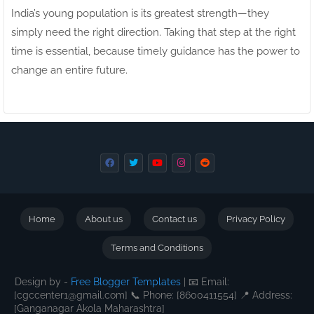
India’s young population is its greatest strength—they
simply need the right direction. Taking that step at the right
time is essential, because timely guidance has the power to
change an entire future.
Home
About us
Contact us
Privacy Policy
Terms and Conditions
Design by -
Free Blogger Templates
| 📧 Email:
[cgccenter1@gmail.com] 📞 Phone: [8600411554] 📍 Address:
[Ganganagar Akola Maharashtra]