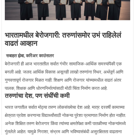
भारतामधील बेरोजगारी: तरुणांसमोर उभं राहिलेलं
वाढतं आव्हान
सबाहत झेबा, करिअर काउंसलर
बेरोजगारी ही आज भारतातील सर्वात गंभीर सामाजिक-आर्थिक समस्यांपैकी एक
बनली आहे. जलद आर्थिक विकास असूनही लाखो तरुणांना स्थिर, अर्थपूर्ण आणि
गुणवत्तापूर्ण रोजगार मिळत नाही. शिक्षण आणि रोजगार यांच्यामधील वाढतं अंतर
पालक, शिक्षक आणि धोरणनिर्मात्यांसाठी मोठी चिंता निर्माण करत आहे.
तरुणांचा देश, पण संधींची कमी
भारत जगातील सर्वात मोठ्या तरुण लोकसंख्येचा देश आहे. मात्र दरवर्षी कामाच्या
क्षेत्रात प्रवेश करणाऱ्या विद्यार्थ्यांसाठी नोकऱ्या पुरेशा प्रमाणात निर्माण होत नाहीत.
अनेक शिक्षित तरुण बेरोजगार किंवा त्यांच्या क्षमतेपेक्षा कमी पातळीच्या नोकऱ्यांमध्ये
गुंतलेले आहेत. यामुळे निराशा, संभ्रम आणि भविष्यासंबंधी असुरक्षितता वाढताना