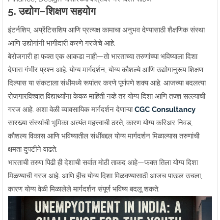
5. उद्योग–शिक्षण सहयोग
इंटर्नशिप, अप्रेंटिसशिप आणि प्रत्यक्ष कामाचा अनुभव देण्यासाठी शैक्षणिक संस्था
आणि उद्योगांनी भागीदारी करणे गरजेचे आहे.
बेरोजगारी हा फक्त एक आकडा नाही—तो भारताच्या तरुणांच्या भविष्याला दिशा
देणारा गंभीर प्रश्न आहे. योग्य मार्गदर्शन, योग्य कौशल्ये आणि उद्योगानुरूप शिक्षण
दिल्यास या संकटाला संधीमध्ये रूपांतर करणे पूर्णपणे शक्य आहे. आजच्या बदलत्या
रोजगारविश्वात विद्यार्थ्यांना केवळ माहिती नव्हे तर योग्य दिशा आणि तज्ज्ञ सल्ल्याची
गरज आहे. अशा वेळी व्यावसायिक मार्गदर्शन देणाऱ्या
CGC Consultancy
सारख्या संस्थांची भूमिका अत्यंत महत्त्वाची ठरते, कारण योग्य करिअर निवड,
कौशल्य विकास आणि भविष्यातील संधींबद्दल योग्य मार्गदर्शन मिळाल्यास तरुणांची
क्षमता दुपटीने वाढते.
भारताची तरुण पिढी ही देशाची सर्वात मोठी ताकद आहे—फक्त तिला योग्य दिशा
मिळण्याची गरज आहे. आणि हीच योग्य दिशा मिळवण्यासाठी आजच पाऊल उचला,
कारण योग्य वेळी मिळालेले मार्गदर्शन संपूर्ण भविष्य बदलू शकते.